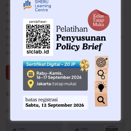
Pelatihan ini membekali peserta dengan
keterampilan menyusun policy brief yang efektif—
dari merancang pesan utama, mengemas data,
hingga menulis dengan gaya yang jelas dan
persuasif. Dengan keterampilan ini, hasil riset tidak
hanya didengar, tetapi juga digunakan dalam
pengambilan kebijakan.
Stok habis
Produk Terkait