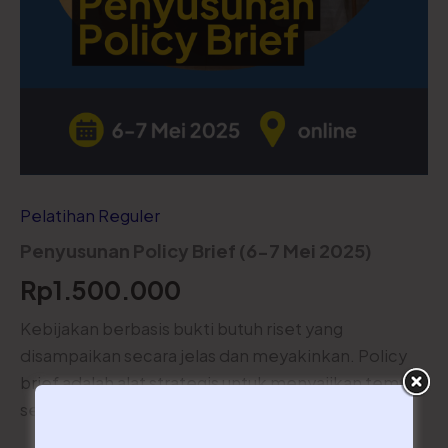
Pelatihan Reguler
Penyusunan Policy Brief (6-7 Mei 2025)
Rp
1.500.000
Kebijakan berbasis bukti butuh riset yang
disampaikan secara jelas dan meyakinkan. Policy
brief adalah alat strategis untuk menyajikan temuan
secara ringkas dan berdampak.