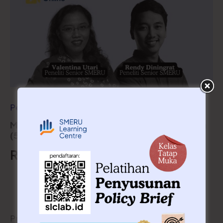
Pelatihan Reguler
Metodologi Kualitatif dalam Riset Kebijakan
(5-6 Agustus 2026)
Rp
1.500.000
Tambah ke keranjang
Produk Terkait