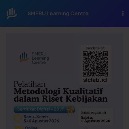
Lewati
ke
SMERU Learning Centre
konten
Kuantitas
Metodologi
Kualitatif
dalam
Riset
Kebijakan
(5-
6
Agustus
2026)