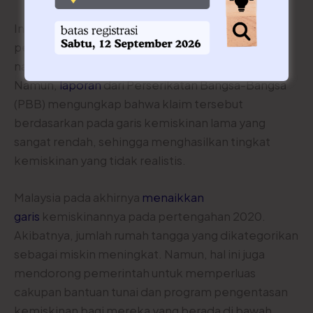
Indonesia bisa belajar dari Malaysia. Malaysia
pernah
mengklaim
memiliki tingkat kemiskinan
nasional terendah di dunia sebesar 0,4%.
Namun,
laporan
dari Perserikatan Bangsa-Bangsa
(PBB) mengungkap bahwa klaim tersebut
berdasarkan pada garis kemiskinan lama yang
sangat rendah, sehingga menghasilkan tingkat
kemiskinan yang tidak realistis.
Malaysia pada akhirnya
menaikkan
garis
kemiskinannya pada pertengahan 2020.
Akibatnya, jumlah rumah tangga yang dikategorikan
sebagai miskin meningkat. Namun, hal ini juga
mendorong pemerintah untuk memperluas
cakupan bantuan tunai dan program pengentasan
kemiskinan bagi mereka yang berada di bawah