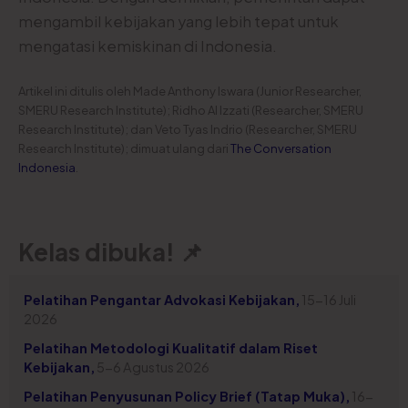
mengambil kebijakan yang lebih tepat untuk
mengatasi kemiskinan di Indonesia.
Artikel ini ditulis oleh Made Anthony Iswara (Junior Researcher,
SMERU Research Institute); Ridho Al Izzati (Researcher, SMERU
Research Institute); dan Veto Tyas Indrio (Researcher, SMERU
Research Institute); dimuat ulang dari
The Conversation
Indonesia
.
Kelas dibuka! 📌
Pelatihan Pengantar Advokasi Kebijakan,
15-16 Juli
2026
Pelatihan Metodologi Kualitatif dalam Riset
Kebijakan,
5-6 Agustus 2026
Pelatihan Penyusunan Policy Brief (Tatap Muka),
16-