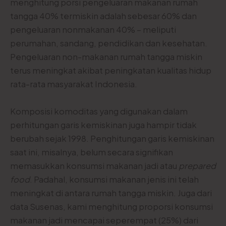
menghitung porsi pengeluaran makanan rumah
tangga 40% termiskin adalah sebesar 60% dan
pengeluaran nonmakanan 40% – meliputi
perumahan, sandang, pendidikan dan kesehatan.
Pengeluaran non-makanan rumah tangga miskin
terus meningkat akibat peningkatan kualitas hidup
rata-rata masyarakat Indonesia.
Komposisi komoditas yang digunakan dalam
perhitungan garis kemiskinan juga hampir tidak
berubah sejak 1998. Penghitungan garis kemiskinan
saat ini, misalnya, belum secara signifikan
memasukkan konsumsi makanan jadi atau
prepared
food
. Padahal, konsumsi makanan jenis ini telah
meningkat di antara rumah tangga miskin. Juga dari
data Susenas, kami menghitung proporsi konsumsi
makanan jadi mencapai seperempat (25%) dari