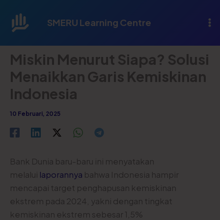
Lewati
ke
SMERU Learning Centre
konten
Miskin Menurut Siapa? Solusi
Menaikkan Garis Kemiskinan
Indonesia
10 Februari, 2025
Bank Dunia baru-baru ini menyatakan
melalui
laporannya
bahwa Indonesia hampir
mencapai target penghapusan kemiskinan
ekstrem pada 2024, yakni dengan tingkat
kemiskinan ekstrem sebesar 1,5%