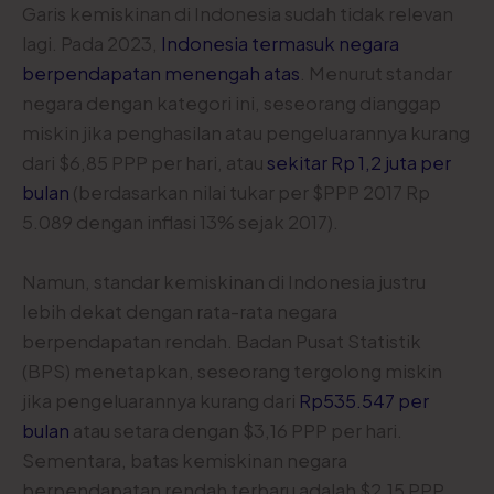
Garis kemiskinan di Indonesia sudah tidak relevan
lagi. Pada 2023,
Indonesia termasuk negara
berpendapatan menengah atas
. Menurut standar
negara dengan kategori ini, seseorang dianggap
miskin jika penghasilan atau pengeluarannya kurang
dari $6,85 PPP per hari, atau
sekitar Rp 1,2 juta per
bulan
(berdasarkan nilai tukar per $PPP 2017 Rp
5.089 dengan inflasi 13% sejak 2017).
Namun, standar kemiskinan di Indonesia justru
lebih dekat dengan rata-rata negara
berpendapatan rendah. Badan Pusat Statistik
(BPS) menetapkan, seseorang tergolong miskin
jika pengeluarannya kurang dari
Rp535.547 per
bulan
atau setara dengan $3,16 PPP per hari.
Sementara, batas kemiskinan negara
berpendapatan rendah terbaru adalah $2,15 PPP