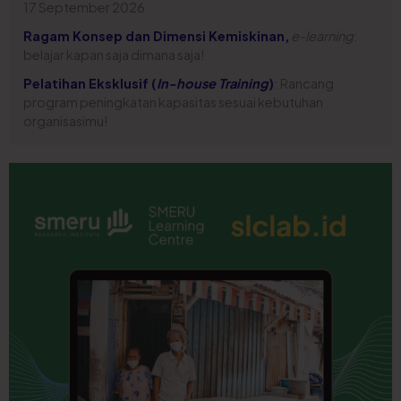
17 September 2026
Ragam Konsep dan Dimensi Kemiskinan,
e-learning
:
belajar kapan saja dimana saja!
Pelatihan Eksklusif (
In-house Training
)
: Rancang
program peningkatan kapasitas sesuai kebutuhan
organisasimu!