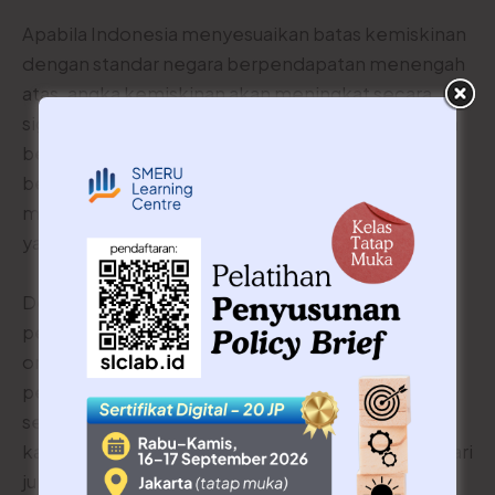
Apabila Indonesia menyesuaikan batas kemiskinan
dengan standar negara berpendapatan menengah
atas, angka kemiskinan akan meningkat secara
signifikan. Namun, hal ini bukan berarti kemiskinan
bertambah, melainkan cara pengukurannya yang
berubah. Penyesuaian ini penting untuk
menggambarkan secara lebih akurat jumlah warga
yang hidup dalam kemiskinan di Indonesia.
Dengan batas kemiskinan yang lebih tinggi,
pemerintah juga bisa menjangkau lebih banyak
orang yang rentan jatuh miskin. Berdasarkan
perhitungan kami menggunakan data Susenas,
sekitar 78 juta orang Indonesia termasuk dalam
kategori rentan miskin atau sekitar tiga kali lipat dari
jumlah orang miskin saat ini.