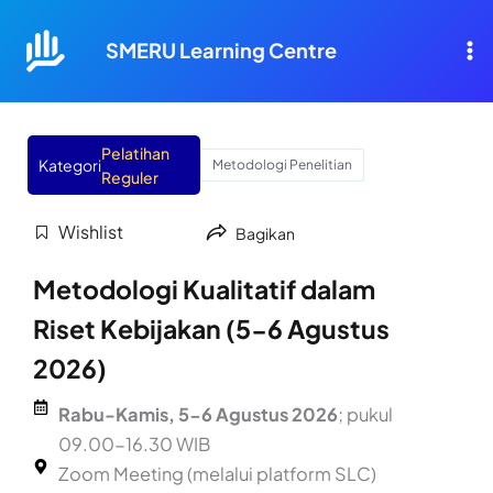
Lewati
ke
SMERU Learning Centre
konten
Pelatihan
Kategori
Metodologi Penelitian
Reguler
Wishlist
Bagikan
Metodologi Kualitatif dalam
Riset Kebijakan (5-6 Agustus
2026)
Rabu-Kamis, 5-6 Agustus 2026
; pukul
09.00-16.30 WIB
Zoom Meeting (melalui platform SLC)