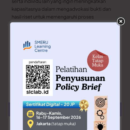
serta individu lain yang ingin meningkatkan
kapasitasnya dalam mengadvokasi bukti dan
hasil riset untuk memengaruhi proses
penyusunan kebijakan. Peserta akan
mempelajari konsep, strategi, dan tahapan
advokasi, mulai dari identifikasi dan perumusan
isu prioritas hingga penyusunan strategi yang
efektif. Selain itu, peserta juga akan mendalami
berbagai pendekatan advokasi kebijakan serta
teknik analisis pemangku kepentingan untuk
mendukung upaya advokasi yang lebih terarah
dan berdampak.
Materi
Materi Pengantar Advokasi Kebijakan