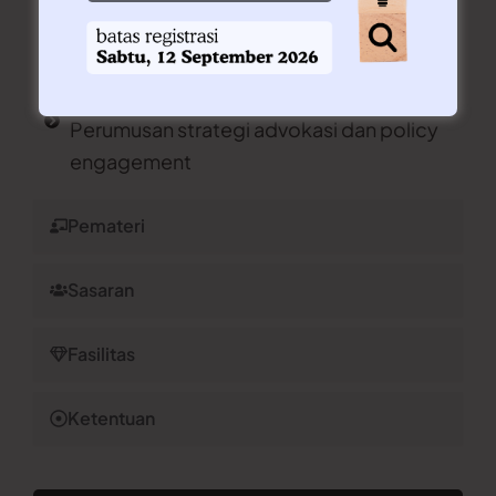
Konsep dan prosedur advokasi kebijakan
Perumusan isu prioritas
Analisis pemangku kepentingan
(stakeholders analysis)
Perumusan strategi advokasi dan policy
engagement
Pemateri
Sasaran
Fasilitas
Ketentuan