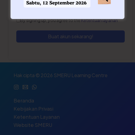
By signing up, you agree to the
Ketentuan layanan
Buat akun sekarang!
Hak cipta © 2026 SMERU Learning Centre
Beranda
Kebijakan Privasi
Ketentuan Layanan
Website SMERU