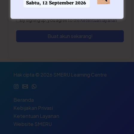
By signing up, you agree to the
Ketentuan layanan
Buat akun sekarang!
Hak cipta © 2026 SMERU Learning Centre
Beranda
Kebijakan Privasi
Ketentuan Layanan
Website SMERU